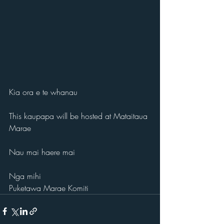
Kia ora e te whanau
This kaupapa will be hosted at Mataitaua 
Marae
Nau mai haere mai
Nga mihi
Puketawa Marae Komiti 